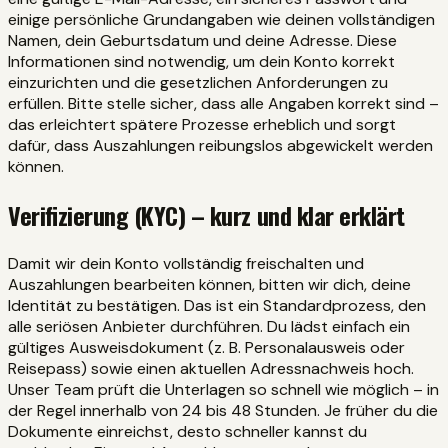
einige persönliche Grundangaben wie deinen vollständigen
Namen, dein Geburtsdatum und deine Adresse. Diese
Informationen sind notwendig, um dein Konto korrekt
einzurichten und die gesetzlichen Anforderungen zu
erfüllen. Bitte stelle sicher, dass alle Angaben korrekt sind –
das erleichtert spätere Prozesse erheblich und sorgt
dafür, dass Auszahlungen reibungslos abgewickelt werden
können.
Verifizierung (KYC) – kurz und klar erklärt
Damit wir dein Konto vollständig freischalten und
Auszahlungen bearbeiten können, bitten wir dich, deine
Identität zu bestätigen. Das ist ein Standardprozess, den
alle seriösen Anbieter durchführen. Du lädst einfach ein
gültiges Ausweisdokument (z. B. Personalausweis oder
Reisepass) sowie einen aktuellen Adressnachweis hoch.
Unser Team prüft die Unterlagen so schnell wie möglich – in
der Regel innerhalb von 24 bis 48 Stunden. Je früher du die
Dokumente einreichst, desto schneller kannst du