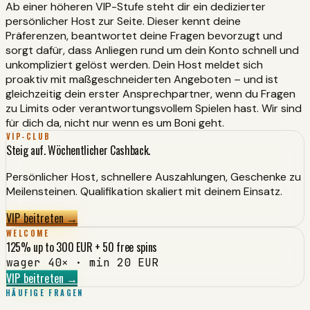
Ab einer höheren VIP-Stufe steht dir ein dedizierter
persönlicher Host zur Seite. Dieser kennt deine
Präferenzen, beantwortet deine Fragen bevorzugt und
sorgt dafür, dass Anliegen rund um dein Konto schnell und
unkompliziert gelöst werden. Dein Host meldet sich
proaktiv mit maßgeschneiderten Angeboten – und ist
gleichzeitig dein erster Ansprechpartner, wenn du Fragen
zu Limits oder verantwortungsvollem Spielen hast. Wir sind
für dich da, nicht nur wenn es um Boni geht.
VIP-CLUB
Steig auf. Wöchentlicher Cashback.
Persönlicher Host, schnellere Auszahlungen, Geschenke zu
Meilensteinen. Qualifikation skaliert mit deinem Einsatz.
VIP beitreten
→
WELCOME
125% up to 300 EUR + 50 free spins
wager 40× · min 20 EUR
VIP beitreten
→
HÄUFIGE FRAGEN